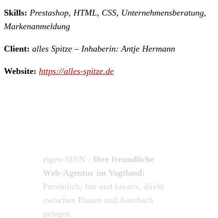
Skills:
Prestashop, HTML, CSS, Unternehmensberatung,
Markenanmeldung
Client:
alles Spitze – Inhaberin: Antje Hermann
Website:
https://alles-spitze.de
das kleingedruckte
Impressum
Datenschutzerklärung
eigen-SINN -
Ihre freundliche
Web-Agentur im Vogtland:
Persönlich, fair und kreativ, direkt
zwischen Plauen und Auerbach
gelegen.