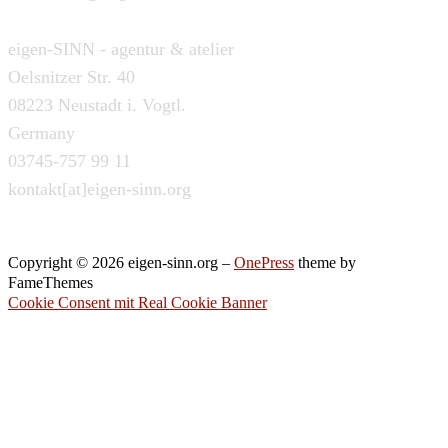
eigen-SINN - agentur & atelier
Oelsnitzer Str. 40
08223 Neustadt i. Vogtl.
Germany
03745-757 99 11
kontakt[at]eigen-sinn.org
Copyright © 2026 eigen-sinn.org
–
OnePress
theme by
FameThemes
Cookie Consent mit Real Cookie Banner